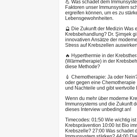
💪 Was schadet dem Immunsyste
Faktoren unser Immunsystem s
ergreifen können, um es zu stärk
Lebensgewohnheiten.
🔮 Die Zukunft der Medizin Was e
Krebsbehandlung? Dr. Şimşek gib
innovativen Ansätze der modernen
Stress auf Krebszellen auswirke
🔥 Hyperthermie in der Krebsthe
(Wärmetherapie) in der Krebsbeh
diese Methode?
💉 Chemotherapie: Ja oder Nein?
oder gegen eine Chemotherapie b
und Nachteile und gibt wertvolle 
Wenn du mehr über moderne Kreb
Immunsystems und die Zukunft de
dieses Interview unbedingt an!
Timecodes: 01:50 Wie wichtig ist
Krebsprävention 10:00 Ist Bio im
Krebszelle? 27:00 Was schadet 
Immunsystem stärken? 44:00 Die 