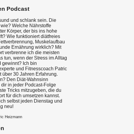
en Podcast
sund und schlank sein. Die
, wie? Welche Nährstoffe
tter Körper, der bis ins hohe
ft? Wie funktioniert diätfreies
ettverbrennung, Muskelaufbau
unde Ernährung wirklich? Mit
t verbrenne ich die meisten
 tun, wenn der Stress im Alltag
 gewinnt? Ich bin
xperte und Fitnesscoach Patric
 über 30 Jahren Erfahrung.
on? Den Diät-Wahnsinn
dir in jeder Podcast-Folge
ste Tricks mitzugeben, die du
fort für dich umsetzen kannst.
ch selbst jeden Dienstag und
g neu!
ric Heizmann
en