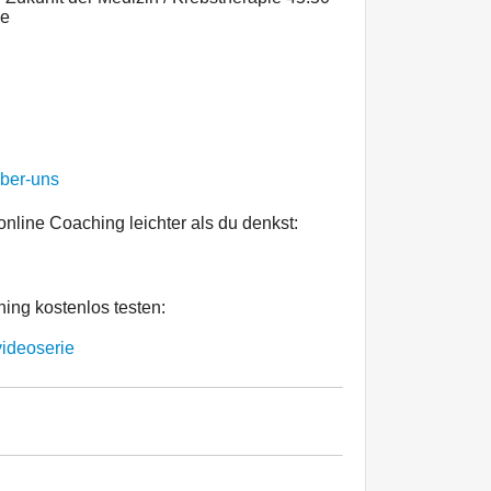
ie
eber-uns
nline Coaching leichter als du denkst:
ing kostenlos testen:
videoserie