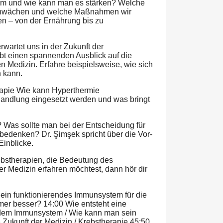
m und wie kann man es stärken? Welche
chwächen und welche Maßnahmen wir
en – von der Ernährung bis zu
rwartet uns in der Zukunft der
t einen spannenden Ausblick auf die
 Medizin. Erfahre beispielsweise, wie sich
n kann.
rapie Wie kann Hyperthermie
andlung eingesetzt werden und was bringt
 Was sollte man bei der Entscheidung für
edenken? Dr. Şimşek spricht über die Vor-
Einblicke.
stherapien, die Bedeutung des
r Medizin erfahren möchtest, dann hör dir
 ein funktionierendes Immunsystem für die
mer besser? 14:00 Wie entsteht eine
dem Immunsystem / Wie kann man sein
Zukunft der Medizin / Krebstherapie 45:50