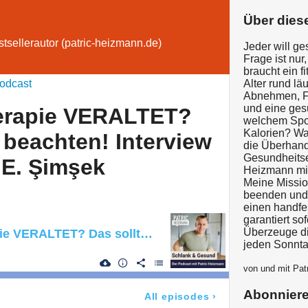
Über dies
tsellerautor (patric-heizmann.de)
Jeder will ge
Frage ist nur
braucht ein fi
odcast
Alter rund läu
Abnehmen, F
und eine ges
erapie VERALTET?
welchem Spor
Kalorien? Was
 beachten! Interview
die Überhand
Gesundheitse
 E. Şimşek
Heizmann mit
Meine Missi
beenden und 
einen handfe
garantiert so
Überzeuge di
520 - Chemotherapie VERALTET? Das solltest du beachten! Interview mit Dr. med. M. E. Şimşek
jeden Sonnta
von und mit Pat
Abonnier
All episodes
›