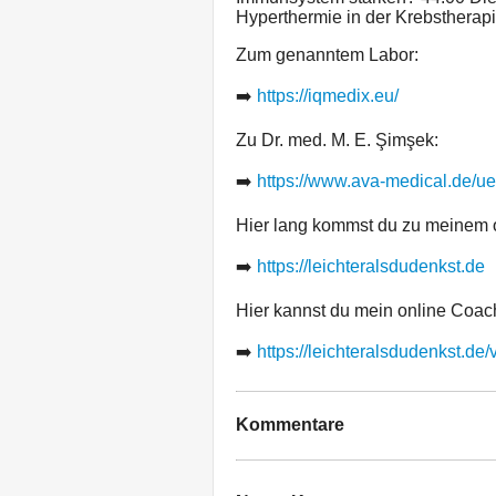
Hyperthermie in der Krebstherap
Zum genanntem Labor:
➡️
https://iqmedix.eu/
Zu Dr. med. M. E. Şimşek:
➡️
https://www.ava-medical.de/u
Hier lang kommst du zu meinem o
➡️
https://leichteralsdudenkst.de
Hier kannst du mein online Coach
➡️
https://leichteralsdudenkst.de/
Kommentare