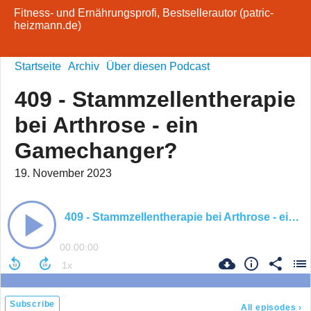
Fitness- und Ernährungsprofi, Bestsellerautor (patric-
heizmann.de)
Startseite
Archiv
Über diesen Podcast
409 - Stammzellentherapie
bei Arthrose - ein
Gamechanger?
19. November 2023
409 - Stammzellentherapie bei Arthrose - ein Gamechanger?
00:00:00
Subscribe
All episodes
›